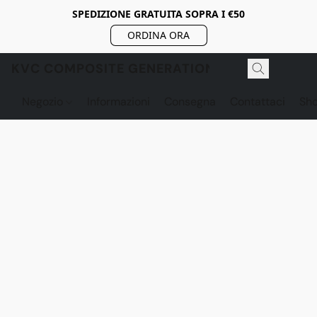
SPEDIZIONE GRATUITA SOPRA I €50
ORDINA ORA
KVC COMPOSITE GENERATION
Negozio
Informazioni
Consegna
Contattaci
Sh