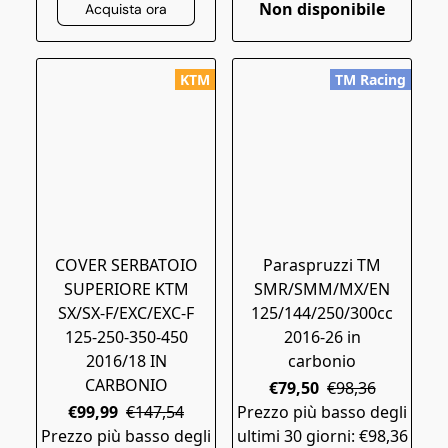
Non disponibile
Acquista ora
KTM
TM Racing
COVER SERBATOIO
Paraspruzzi TM
SUPERIORE KTM
SMR/SMM/MX/EN
SX/SX-F/EXC/EXC-F
125/144/250/300cc
125-250-350-450
2016-26 in
2016/18 IN
carbonio
CARBONIO
€79,50
€98,36
€99,99
€147,54
Prezzo più basso degli
Prezzo più basso degli
ultimi 30 giorni: €98,36