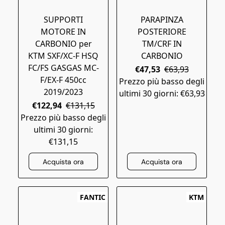
SUPPORTI
PARAPINZA
MOTORE IN
POSTERIORE
CARBONIO per
TM/CRF IN
KTM SXF/XC-F HSQ
CARBONIO
FC/FS GASGAS MC-
€47,53
€63,93
F/EX-F 450cc
Prezzo più basso degli
2019/2023
ultimi 30 giorni: €63,93
€122,94
€131,15
Prezzo più basso degli
ultimi 30 giorni:
€131,15
Acquista ora
Acquista ora
FANTIC
KTM