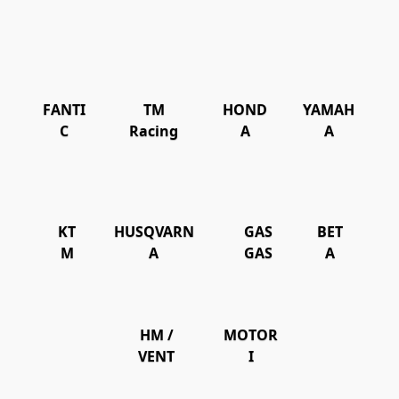
FANTI
TM
HOND
YAMAH
C
Racing
A
A
KT
HUSQVARN
GAS
BET
M
A
GAS
A
HM /
MOTOR
VENT
I