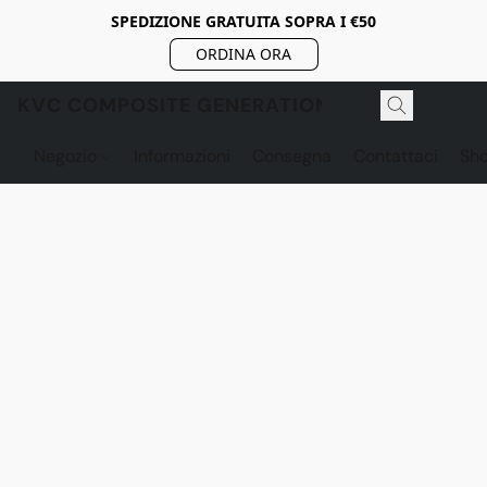
SPEDIZIONE GRATUITA SOPRA I €50
ORDINA ORA
KVC COMPOSITE GENERATION
Negozio
Informazioni
Consegna
Contattaci
Sh