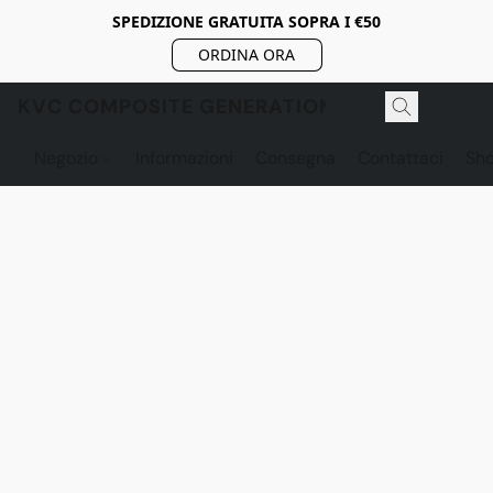
SPEDIZIONE GRATUITA SOPRA I €50
ORDINA ORA
KVC COMPOSITE GENERATION
Negozio
Informazioni
Consegna
Contattaci
Sh