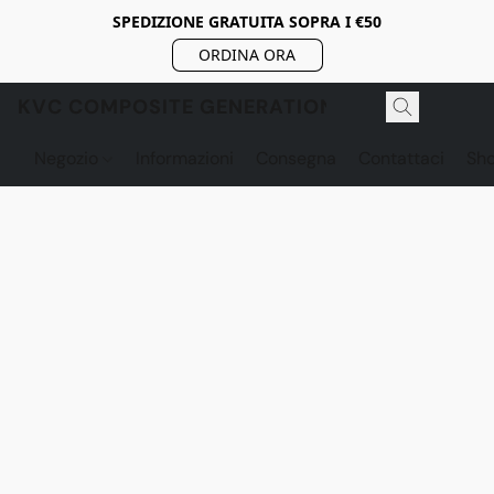
SPEDIZIONE GRATUITA SOPRA I €50
ORDINA ORA
KVC COMPOSITE GENERATION
Negozio
Informazioni
Consegna
Contattaci
Sh