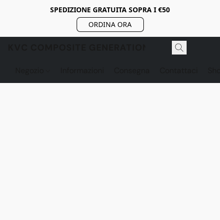
SPEDIZIONE GRATUITA SOPRA I €50
ORDINA ORA
KVC COMPOSITE GENERATION
Negozio
Informazioni
Consegna
Contattaci
Sh