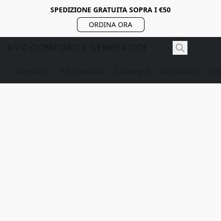
SPEDIZIONE GRATUITA SOPRA I €50
ORDINA ORA
KVC COMPOSITE GENERATION
Negozio
Informazioni
Consegna
Contattaci
Sh