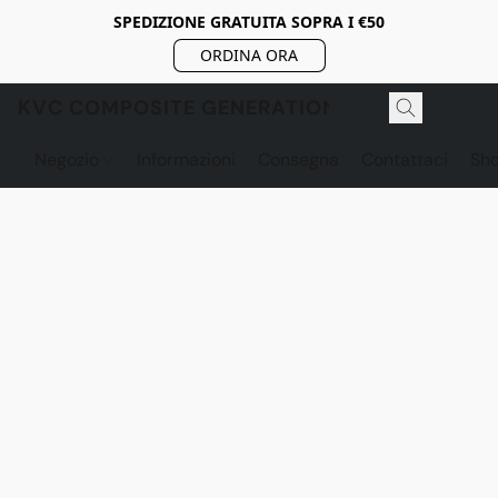
SPEDIZIONE GRATUITA SOPRA I €50
ORDINA ORA
KVC COMPOSITE GENERATION
Negozio
Informazioni
Consegna
Contattaci
Sh