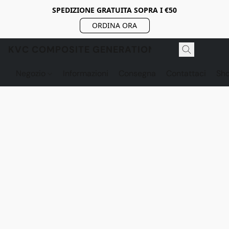
SPEDIZIONE GRATUITA SOPRA I €50
ORDINA ORA
KVC COMPOSITE GENERATION
Negozio
Informazioni
Consegna
Contattaci
Sh