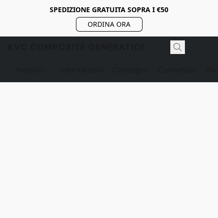
SPEDIZIONE GRATUITA SOPRA I €50
ORDINA ORA
KVC COMPOSITE GENERATION
Negozio
Informazioni
Consegna
Contattaci
Sh