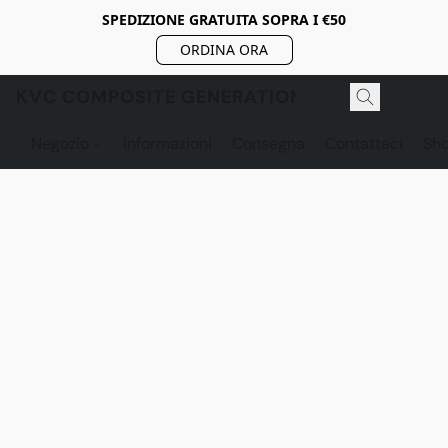
SPEDIZIONE GRATUITA SOPRA I €50
ORDINA ORA
KVC COMPOSITE GENERATION
Negozio
Informazioni
Consegna
Contattaci
Sh