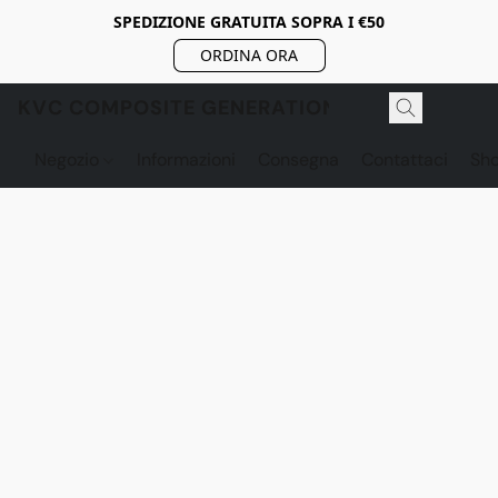
SPEDIZIONE GRATUITA SOPRA I €50
ORDINA ORA
KVC COMPOSITE GENERATION
Negozio
Informazioni
Consegna
Contattaci
Sh