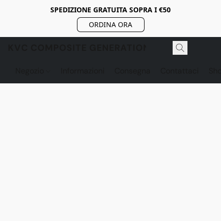
SPEDIZIONE GRATUITA SOPRA I €50
ORDINA ORA
KVC COMPOSITE GENERATION
Negozio
Informazioni
Consegna
Contattaci
Sh