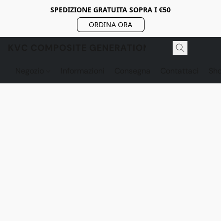
SPEDIZIONE GRATUITA SOPRA I €50
ORDINA ORA
KVC COMPOSITE GENERATION
Negozio
Informazioni
Consegna
Contattaci
Sh