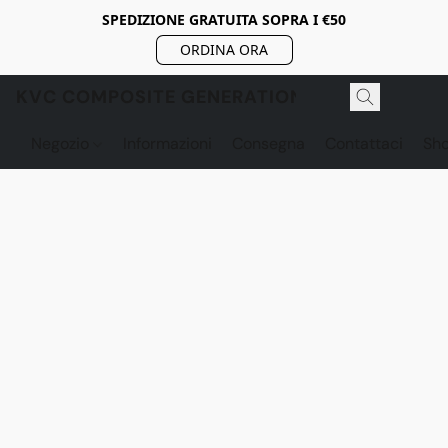
SPEDIZIONE GRATUITA SOPRA I €50
ORDINA ORA
KVC COMPOSITE GENERATION
Negozio
Informazioni
Consegna
Contattaci
Sh