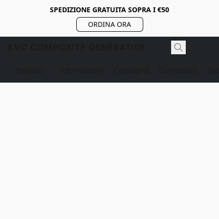
SPEDIZIONE GRATUITA SOPRA I €50
ORDINA ORA
KVC COMPOSITE GENERATION
Negozio
Informazioni
Consegna
Contattaci
Sh