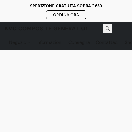
SPEDIZIONE GRATUITA SOPRA I €50
ORDINA ORA
KVC COMPOSITE GENERATION
Negozio
Informazioni
Consegna
Contattaci
Sh