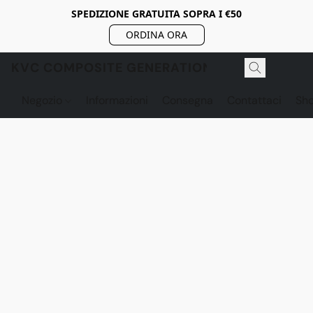
SPEDIZIONE GRATUITA SOPRA I €50
ORDINA ORA
KVC COMPOSITE GENERATION
Negozio
Informazioni
Consegna
Contattaci
Sh