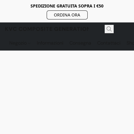
SPEDIZIONE GRATUITA SOPRA I €50
ORDINA ORA
KVC COMPOSITE GENERATION
Negozio
Informazioni
Consegna
Contattaci
Sh