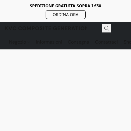
SPEDIZIONE GRATUITA SOPRA I €50
ORDINA ORA
KVC COMPOSITE GENERATION
Negozio
Informazioni
Consegna
Contattaci
Sh