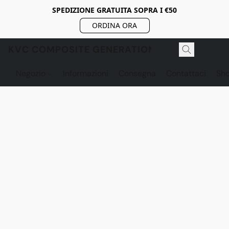
SPEDIZIONE GRATUITA SOPRA I €50
ORDINA ORA
KVC COMPOSITE GENERATION
Negozio
Informazioni
Consegna
Contattaci
Sh