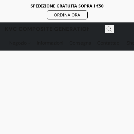
SPEDIZIONE GRATUITA SOPRA I €50
ORDINA ORA
KVC COMPOSITE GENERATION
Negozio
Informazioni
Consegna
Contattaci
Sh