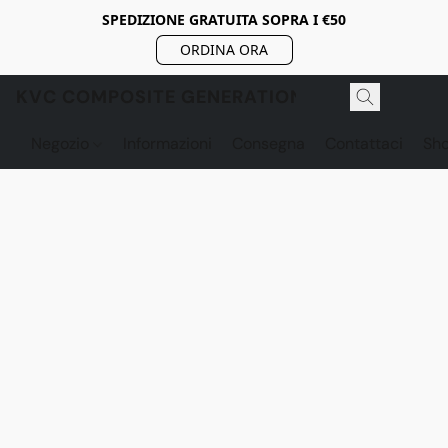
SPEDIZIONE GRATUITA SOPRA I €50
ORDINA ORA
KVC COMPOSITE GENERATION
Negozio
Informazioni
Consegna
Contattaci
Sh