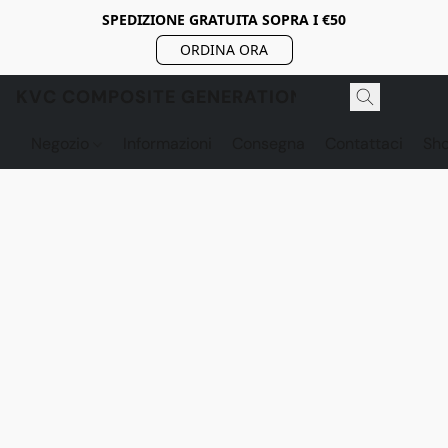
SPEDIZIONE GRATUITA SOPRA I €50
ORDINA ORA
KVC COMPOSITE GENERATION
Negozio
Informazioni
Consegna
Contattaci
Sh