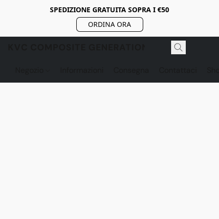
SPEDIZIONE GRATUITA SOPRA I €50
ORDINA ORA
KVC COMPOSITE GENERATION
Negozio
Informazioni
Consegna
Contattaci
Sh