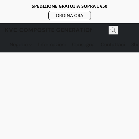
SPEDIZIONE GRATUITA SOPRA I €50
ORDINA ORA
KVC COMPOSITE GENERATION
Negozio
Informazioni
Consegna
Contattaci
Sh