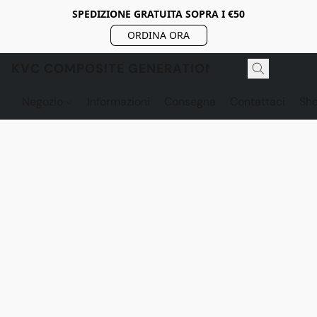
SPEDIZIONE GRATUITA SOPRA I €50
ORDINA ORA
KVC COMPOSITE GENERATION
Negozio
Informazioni
Consegna
Contattaci
Sh