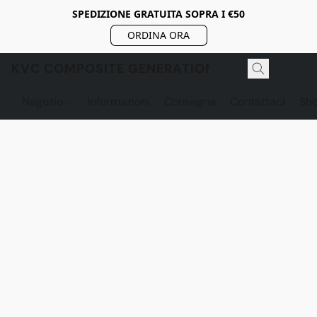
SPEDIZIONE GRATUITA SOPRA I €50
ORDINA ORA
KVC COMPOSITE GENERATION
Negozio
Informazioni
Consegna
Contattaci
Sh