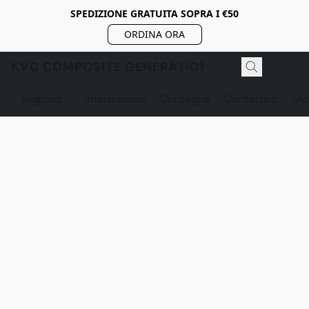
SPEDIZIONE GRATUITA SOPRA I €50
ORDINA ORA
KVC COMPOSITE GENERATION
Negozio
Informazioni
Consegna
Contattaci
Sh