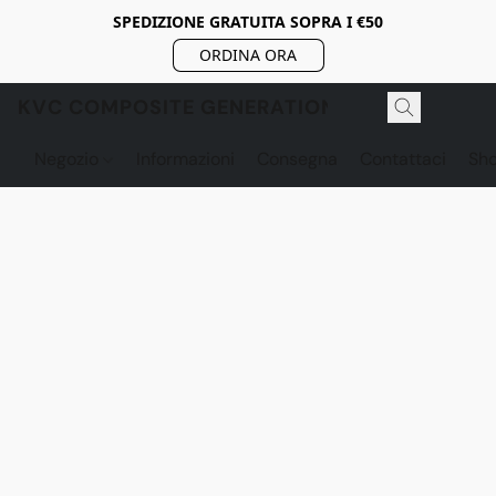
SPEDIZIONE GRATUITA SOPRA I €50
ORDINA ORA
KVC COMPOSITE GENERATION
Negozio
Informazioni
Consegna
Contattaci
Sh