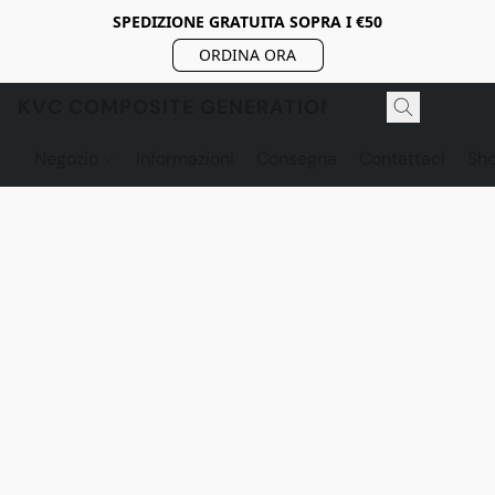
SPEDIZIONE GRATUITA SOPRA I €50
ORDINA ORA
KVC COMPOSITE GENERATION
Negozio
Informazioni
Consegna
Contattaci
Sh