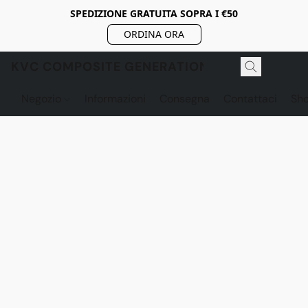
SPEDIZIONE GRATUITA SOPRA I €50
ORDINA ORA
KVC COMPOSITE GENERATION
Negozio
Informazioni
Consegna
Contattaci
Sh