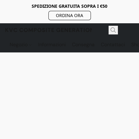
SPEDIZIONE GRATUITA SOPRA I €50
ORDINA ORA
KVC COMPOSITE GENERATION
Negozio
Informazioni
Consegna
Contattaci
Sh