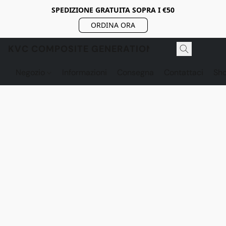
SPEDIZIONE GRATUITA SOPRA I €50
ORDINA ORA
KVC COMPOSITE GENERATION
Negozio
Informazioni
Consegna
Contattaci
Sh