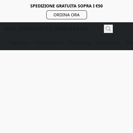
SPEDIZIONE GRATUITA SOPRA I €50
ORDINA ORA
KVC COMPOSITE GENERATION
Negozio
Informazioni
Consegna
Contattaci
Sh